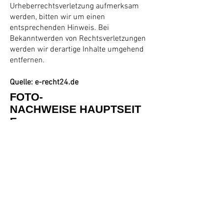
Urheberrechtsverletzung aufmerksam
werden, bitten wir um einen
entsprechenden Hinweis. Bei
Bekanntwerden von Rechtsverletzungen
werden wir derartige Inhalte umgehend
entfernen.
Quelle: e-recht24.de
FOTO-
NACHWEISE
HAUPTSEIT
E
Startseite (oben rechts): © OWL Blaues
Kreuz , Privat
Ortsverein Eilshausen (oben rechts): ©
Blaues Kreuz Eilshausen, Privat
Wir über uns (oben rechts): © Blaues
Kreuz Deutschland BKD
Begegnungsgruppe (oben rechts):
©pixabay.com