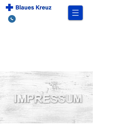
Hilfe finden
Kreisverband
Ostwestfalen Lippe