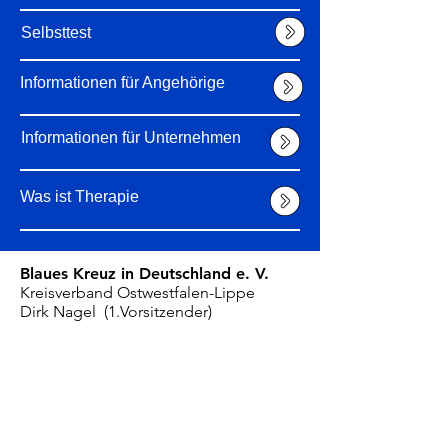
Selbsttest
Informationen für Angehörige
Informationen für Unternehmen
Was ist Therapie
Blaues Kreuz in Deutschland e. V.
Kreisverband Ostwestfalen-Lippe
Dirk Nagel (1.Vorsitzender)
Begegnungsgruppe Minden
Fon:
0571 - 41757
Bankverbindung
Sparkasse Lemgo
IBAN: DE46
4825 0110 0002 6589
87
BIC: WELADED1LEM